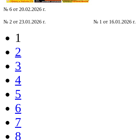
№ 6 от 20.02.2026 г.
№ 2 от 23.01.2026 г.
№ 1 от 16.01.2026 г.
1
Страницы
2
3
4
5
6
7
8