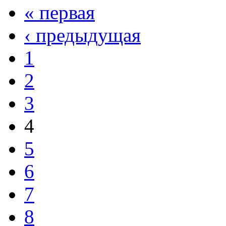
« первая
‹ предыдущая
1
2
3
4
5
6
7
8